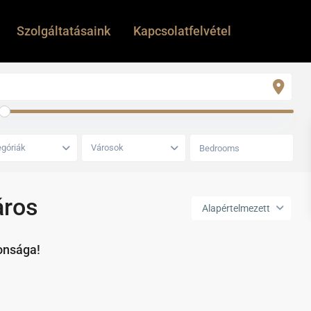
Szolgáltatásaink
Kapcsolatfelvétel
góriák
Városok
áros
Alapértelmezett
onsága!