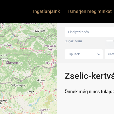
Ingatlanjaink
Ismerjen meg minket
Sugár:
5 km
Típusok
Kate
Zselic-kertv
Önnek még nincs tulajd