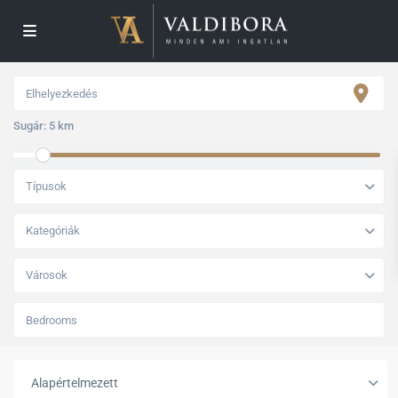
Sugár:
5 km
Típusok
Kategóriák
Városok
Alapértelmezett