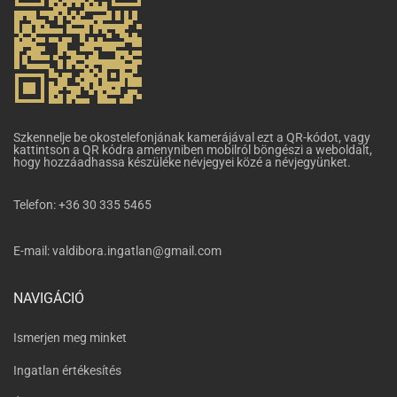
Szkennelje be okostelefonjának kamerájával ezt a QR-kódot, vagy
kattintson a QR kódra amenyniben mobilról böngészi a weboldalt,
hogy hozzáadhassa készüléke névjegyei közé a névjegyünket.
Telefon:
+36 30 335 5465
E-mail:
valdibora.ingatlan@gmail.com
NAVIGÁCIÓ
Ismerjen meg minket
Ingatlan értékesítés