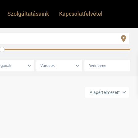
Szolgáltatásaink
Kapcsolatfelvétel
góriák
Városok
Alapértelmezett