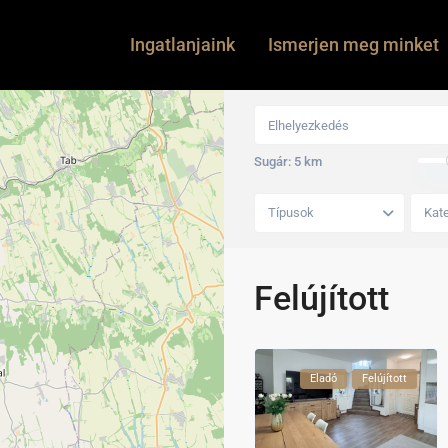
Ingatlanjaink
Ismerjen meg minket
Sugár:
5 km
Típusok
Kate
Felújított
Eladó
Felújított