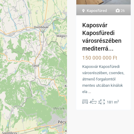
Kaposfüred
26
Kaposvár
Kaposfüredi
városrészében
mediterrá...
150 000 000 Ft
Kaposvár Kaposfüredi
városrészében, csendes,
átmenő forgalomtól
mentes utcában kínálok
ela
...
2
4
2
181 m